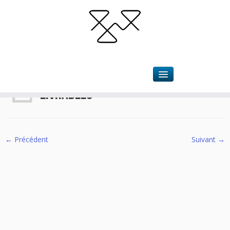
Accueil
»
Approches
»
livrables
livrables
← Précédent
Suivant →