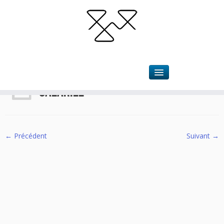
Accueil
»
Approches
»
salariée
salariée
← Précédent
Suivant →