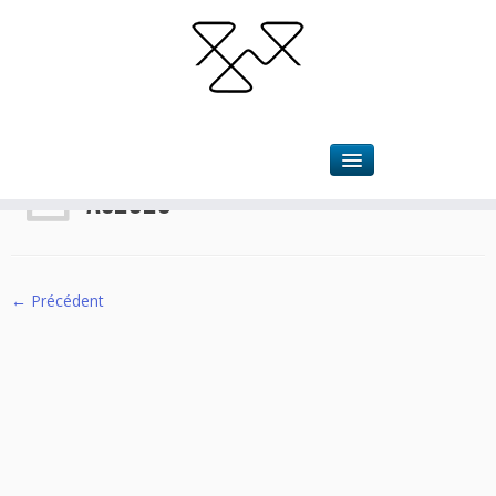
Accueil
»
Assemblée Générale 2023
»
AG2023
AG2023
← Précédent