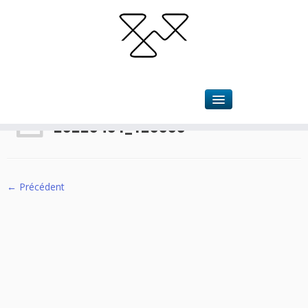
Accueil
»
Ernest 404
»
20220401_120030
20220401_120030
← Précédent