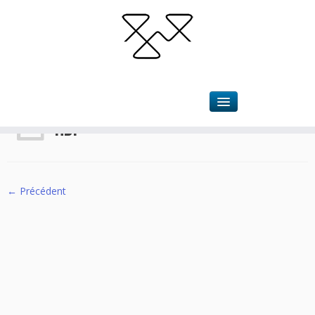
Accueil
»
Halles de France
»
HDF
HDF
← Précédent