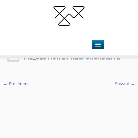
Accueil
»
La Nizanerie
»
Fil_Gestion et responsabilite
Fil_Gestion et responsabilite
← Précédent
Suivant →