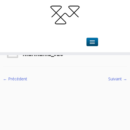
Accueil
»
La Nizanerie
»
Nizanerie_jeu
Nizanerie_jeu
← Précédent
Suivant →