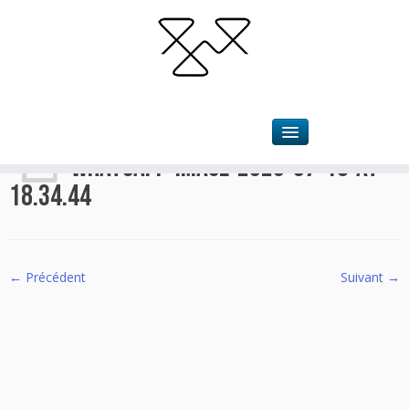
Accueil
»
Le Frigo
»
WhatsApp-Image-2020-07-18-at-18.34.44
WhatsApp-Image-2020-07-18-at-
18.34.44
← Précédent
Suivant →