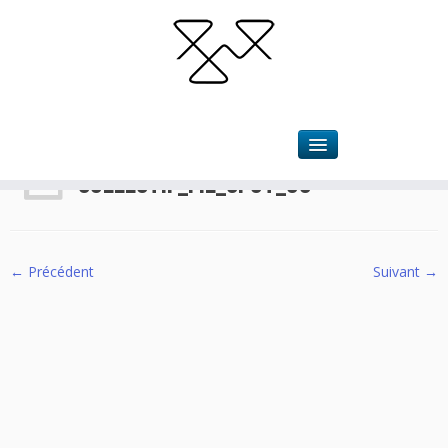
Accueil
»
Esquise Escale à l’Ecluse
»
collectif_fil_spot_03
collectif_fil_spot_03
← Précédent
Suivant →