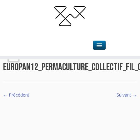
Accueil
»
Permaculture
»
Europan12_permaculture_Collectif_Fil_03
Europan12_permaculture_Collectif_Fil_
← Précédent
Suivant →