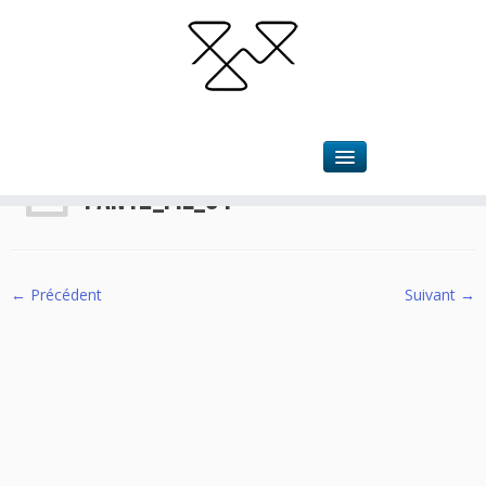
Accueil
»
Permaculture
»
PAN12_FIL_01
PAN12_FIL_01
← Précédent
Suivant →