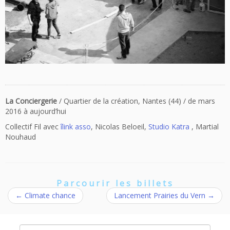
La Conciergerie
/ Quartier de la création, Nantes (44) / de mars
2016 à aujourd’hui
Collectif Fil avec
îlink asso
, Nicolas Beloeil,
Studio Katra
, Martial
Nouhaud
Parcourir les billets
←
Climate chance
Lancement Prairies du Vern
→
Rechercher :