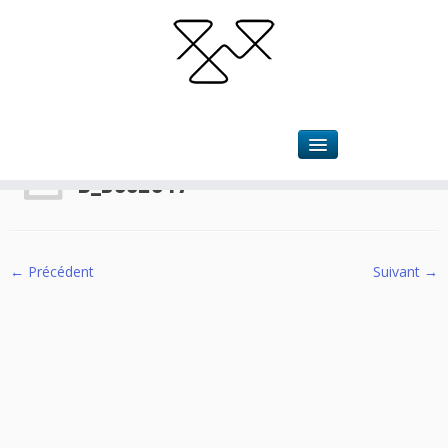
Accueil
»
Les nuits sans TOI.T
»
b_DSC2017
b_DSC2017
← Précédent
Suivant →