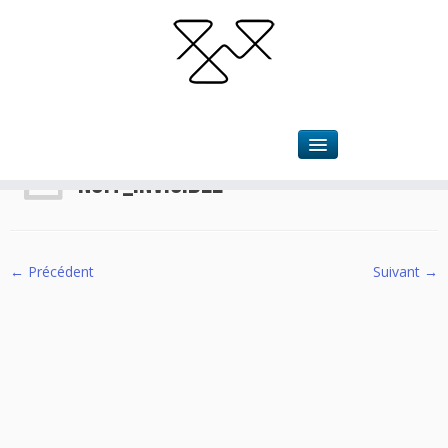
Accueil
»
Les nuits sans TOI.T
»
nuit_invisible
nuit_invisible
← Précédent
Suivant →