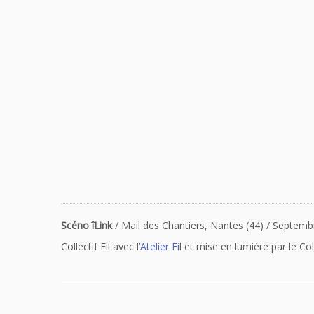
Scéno îLink
/ Mail des Chantiers, Nantes (44) / Septem
Collectif Fil avec l’
Atelier Fi
l et mise en lumière par le C