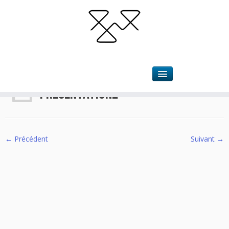
Accueil
»
Les ressourciers
»
Présentation2
Présentation2
← Précédent
Suivant →