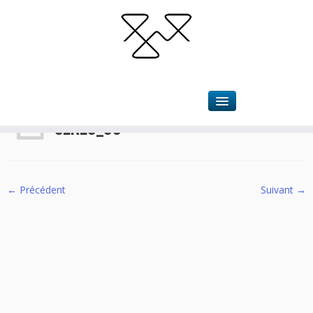
Accueil
»
SLKLU
»
SLKLU_06
SLKLU_06
← Précédent
Suivant →