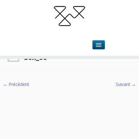
Accueil
»
Bourgeonnière
»
BGN_03
BGN_03
← Précédent
Suivant →