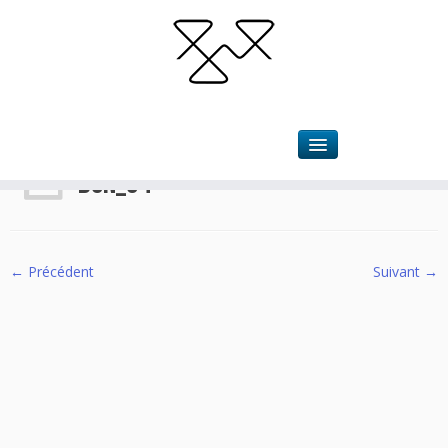
Accueil
»
Bourgeonnière
»
BGN_04
BGN_04
← Précédent
Suivant →